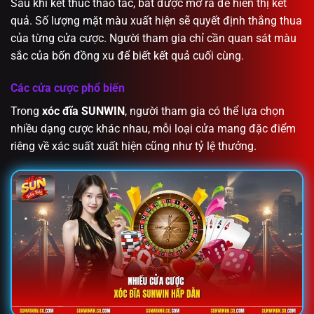
Sau khi kết thúc thao tác, bát được mở ra để hiển thị kết
quả. Số lượng mặt màu xuất hiện sẽ quyết định thắng thua
của từng cửa cược. Người tham gia chỉ cần quan sát màu
sắc của bốn đồng xu để biết kết quả cuối cùng.
Các cửa cược phổ biến
Trong
xóc đĩa SUNWIN
, người tham gia có thể lựa chọn
nhiều dạng cược khác nhau, mỗi loại cửa mang đặc điểm
riêng về xác suất xuất hiện cũng như tỷ lệ thưởng.