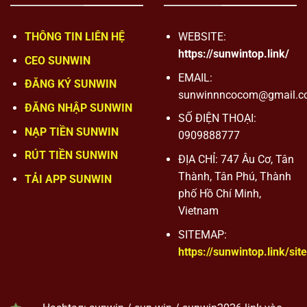
THÔNG TIN LIÊN HỆ
WEBSITE:
https://sunwintop.link/
CEO SUNWIN
EMAIL:
ĐĂNG KÝ SUNWIN
sunwinnncocom@gmail.c
ĐĂNG NHẬP SUNWIN
SỐ ĐIỆN THOẠI:
NẠP TIỀN SUNWIN
0909888777
RÚT TIỀN SUNWIN
ĐỊA CHỈ: 747 Âu Cơ, Tân
Thành, Tân Phú, Thành
TẢI APP SUNWIN
phố Hồ Chí Minh,
Vietnam
SITEMAP:
https://sunwintop.link/si