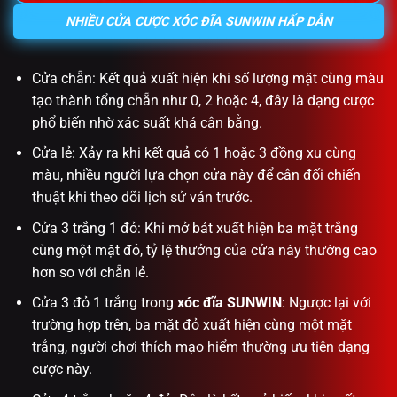
NHIỀU CỬA CƯỢC XÓC ĐĨA SUNWIN HẤP DẪN
Cửa chẵn: Kết quả xuất hiện khi số lượng mặt cùng màu
tạo thành tổng chẵn như 0, 2 hoặc 4, đây là dạng cược
phổ biến nhờ xác suất khá cân bằng.
Cửa lẻ: Xảy ra khi kết quả có 1 hoặc 3 đồng xu cùng
màu, nhiều người lựa chọn cửa này để cân đối chiến
thuật khi theo dõi lịch sử ván trước.
Cửa 3 trắng 1 đỏ: Khi mở bát xuất hiện ba mặt trắng
cùng một mặt đỏ, tỷ lệ thưởng của cửa này thường cao
hơn so với chẵn lẻ.
Cửa 3 đỏ 1 trắng trong
xóc đĩa SUNWIN
: Ngược lại với
trường hợp trên, ba mặt đỏ xuất hiện cùng một mặt
trắng, người chơi thích mạo hiểm thường ưu tiên dạng
cược này.