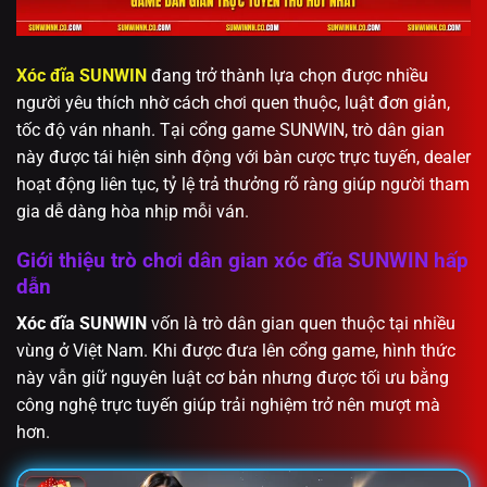
Xóc đĩa SUNWIN
đang trở thành lựa chọn được nhiều
người yêu thích nhờ cách chơi quen thuộc, luật đơn giản,
tốc độ ván nhanh. Tại cổng game SUNWIN, trò dân gian
này được tái hiện sinh động với bàn cược trực tuyến, dealer
hoạt động liên tục, tỷ lệ trả thưởng rõ ràng giúp người tham
gia dễ dàng hòa nhịp mỗi ván.
Giới thiệu trò chơi dân gian xóc đĩa SUNWIN hấp
dẫn
Xóc đĩa SUNWIN
vốn là trò dân gian quen thuộc tại nhiều
vùng ở Việt Nam. Khi được đưa lên cổng game, hình thức
này vẫn giữ nguyên luật cơ bản nhưng được tối ưu bằng
công nghệ trực tuyến giúp trải nghiệm trở nên mượt mà
hơn.