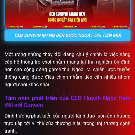
CEO SUNWIN MANG ĐẾN BƯỚC NGOẶT CẢI TIẾN MỚI
Một trong những thay đổi đáng chú ý chính là việc nâng
cấp hệ thống trò chơi nhằm mang lại trải nghiệm ổn định
hơn cho cộng đồng game thủ. Ngoài ra, chiến lược truyền
thông cũng được điều chỉnh nhằm tiếp cận nhiều nhóm
người chơi khác nhau.
Tầm nhìn phát triển của CEO Huỳnh Ngọc Nam
đối với Sunwin
Định hướng phát triển của người lãnh đạo luôn ảnh hưởng
trực tiếp tới vị thế của thương hiệu trong thị trường cạnh
tranh.