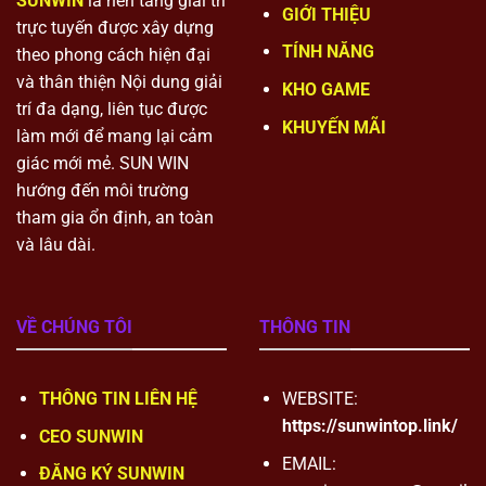
SUNWIN
là nền tảng giải trí
GIỚI THIỆU
trực tuyến được xây dựng
TÍNH NĂNG
theo phong cách hiện đại
và thân thiện Nội dung giải
KHO GAME
trí đa dạng, liên tục được
KHUYẾN MÃI
làm mới để mang lại cảm
giác mới mẻ. SUN WIN
hướng đến môi trường
tham gia ổn định, an toàn
và lâu dài.
VỀ CHÚNG TÔI
THÔNG TIN
THÔNG TIN LIÊN HỆ
WEBSITE:
https://sunwintop.link/
CEO SUNWIN
EMAIL:
ĐĂNG KÝ SUNWIN