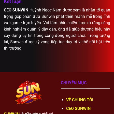
Kết luận
CEO SUNWIN
Huỳnh Ngọc Nam được xem là nhân tố quan
trọng góp phần đưa Sunwin phát triển mạnh mẽ trong lĩnh
vực game trực tuyến. Với tầm nhìn chiến lược rõ ràng cùng
kinh nghiệm quản lý dày dặn, ông đã giúp thương hiệu này
xây dựng uy tín trong cộng đồng người chơi. Trong tương
lai, Sunwin được kỳ vọng tiếp tục duy trì vị thế nổi bật trên
thị trường.
CHUYÊN MỤC
VỀ CHÚNG TÔI
CEO SUNWIN