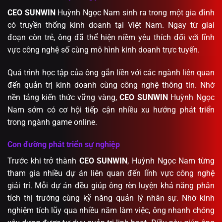
CEO SUNWIN
Huỳnh Ngọc Nam sinh ra trong một gia đình
có truyền thống kinh doanh tại Việt Nam. Ngay từ giai
đoạn còn trẻ, ông đã thể hiện niềm yêu thích đối với lĩnh
vực công nghệ số cùng mô hình kinh doanh trực tuyến.
Quá trình học tập của ông gắn liền với các ngành liên quan
đến quản trị kinh doanh cùng công nghệ thông tin. Nhờ
nền tảng kiến thức vững vàng,
CEO SUNWIN
Huỳnh Ngọc
Nam sớm có cơ hội tiếp cận nhiều xu hướng phát triển
trong ngành game online.
Con đường phát triển sự nghiệp
Trước khi trở thành
CEO SUNWIN
, Huỳnh Ngọc Nam từng
tham gia nhiều dự án liên quan đến lĩnh vực công nghệ
giải trí. Mỗi dự án đều giúp ông rèn luyện khả năng phân
tích thị trường cùng kỹ năng quản lý nhân sự. Nhờ kinh
nghiệm tích lũy qua nhiều năm làm việc, ông nhanh chóng