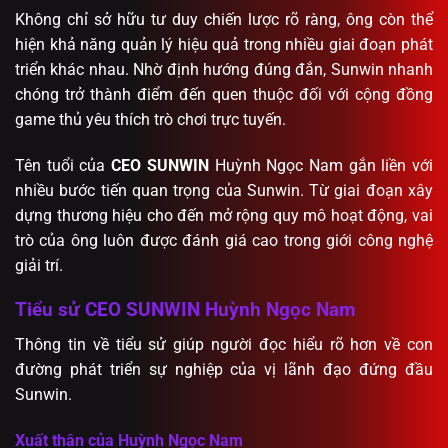
Không chỉ sở hữu tư duy chiến lược rõ ràng, ông còn thể
hiện khả năng quản lý hiệu quả trong nhiều giai đoạn phát
triển khác nhau. Nhờ định hướng đúng đắn, Sunwin nhanh
chóng trở thành điểm đến quen thuộc đối với cộng đồng
game thủ yêu thích trò chơi trực tuyến.
Tên tuổi của
CEO SUNWIN
Huỳnh Ngọc Nam gắn liền với
nhiều bước tiến quan trọng của Sunwin. Từ giai đoạn xây
dựng thương hiệu cho đến mở rộng quy mô hoạt động, vai
trò của ông luôn được đánh giá cao trong giới công nghệ
giải trí.
Tiểu sử CEO SUNWIN Huỳnh Ngọc Nam
Thông tin về tiểu sử giúp người đọc hiểu rõ hơn về con
đường phát triển sự nghiệp của vị lãnh đạo đứng đầu
Sunwin.
Xuất thân của Huỳnh Ngọc Nam