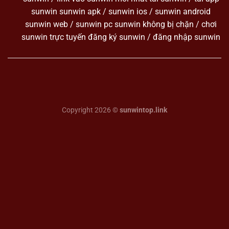
thực.
sunwin sunwin apk / sunwin ios / sunwin android
sunwin web / sunwin pc sunwin không bị chặn / chơi
5 Yếu Tố Khẳng Định Vị Thế Ông Trùm Của
sunwin trực tuyến đăng ký sunwin / đăng nhập sunwin
Sunwin
Copyright 2026 ©
sunwintop.link
SUNWIN VÀ 5 YẾU TỐ GIỮ VỮNG NGÔI ĐẦU THỊ TRƯỜNG
GAME BÀI
Vị trí dẫn đầu này không phải ngẫu nhiên. Đây là kết quả
của 5 trụ cột được thiết kế để tồn tại lâu dài, không phải