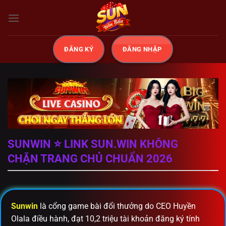
Bỏ
qua
nội
dung
ĐĂNG KÝ
ĐĂNG NHẬP
SUNWIN ⭐️ LINK SUN.WIN KHÔNG
CHẶN TRANG CHỦ CHUẨN 2026
Sunwin
là cổng game bài đổi thưởng do CEO Huyền
Olala điều hành, đạt 10,2 triệu tài khoản đăng ký tính