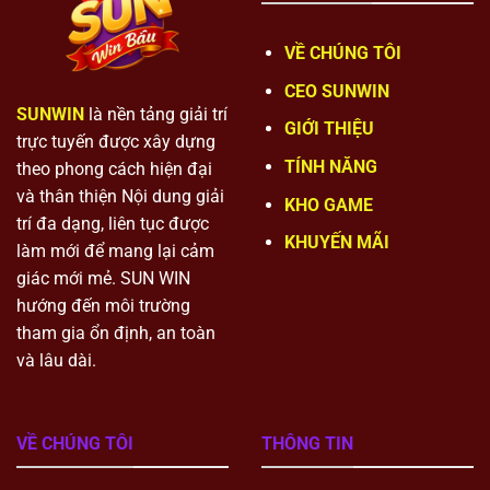
Tên thương hiệu:
Sunwin
Công ty chủ quản: Tập đoàn Suncity Group
VỀ CHÚNG TÔI
Trụ sở truyền thông: Tòa nhà Landmark 81, Quận Bình
CEO SUNWIN
Thạnh, TP.HCM
SUNWIN
là nền tảng giải trí
GIỚI THIỆU
trực tuyến được xây dựng
Năm ra mắt: Giữa năm 2019
TÍNH NĂNG
theo phong cách hiện đại
Nguồn gốc: Macau, Châu Á
và thân thiện Nội dung giải
KHO GAME
trí đa dạng, liên tục được
Giá trị nền tảng: Thanh khoản lớn, Xanh chín, Không
KHUYẾN MÃI
làm mới để mang lại cảm
cắt phế
giác mới mẻ. SUN WIN
Thành tựu: Đạt mốc 10,2 triệu tài khoản đăng ký tính
hướng đến môi trường
đến năm 2026
tham gia ổn định, an toàn
Sứ mệnh: Xây dựng sòng bài Macau thu nhỏ, minh
và lâu dài.
bạch, tỷ lệ đổi thưởng 1-1
Tầm nhìn 2030: Thống lĩnh thị trường game bài toàn
VỀ CHÚNG TÔI
THÔNG TIN
Châu Á