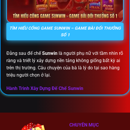
TÌM HIỂU CỔNG GAME SUNWIN – GAME BÀI ĐỔI THƯỞNG
SỐ 1
Đằng sau đế chế
Sunwin
là người phụ nữ với tầm nhìn rõ
ràng và triết lý xây dựng nền tảng không giống bất kỳ ai
trên thị trường. Câu chuyện của bà là lý do tại sao hàng
triệu người chọn ở lại.
Hành Trình Xây Dựng Đế Chế Sunwin
Sunwin
không phải tình cờ mà có, đây là kết quả của
chiến lược được tính toán từng bước để tái định vị thị
trường game bài Việt Nam, và các con số dưới đây là
bằng chứng sống.
CHUYÊN MỤC