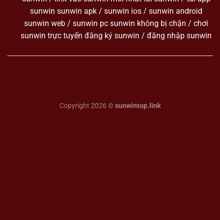
thực.
sunwin sunwin apk / sunwin ios / sunwin android
sunwin web / sunwin pc sunwin không bị chặn / chơi
5 Yếu Tố Khẳng Định Vị Thế Ông Trùm Của
sunwin trực tuyến đăng ký sunwin / đăng nhập sunwin
Sunwin
Copyright 2026 ©
sunwintop.link
SUNWIN VÀ 5 YẾU TỐ GIỮ VỮNG NGÔI ĐẦU THỊ TRƯỜNG
GAME BÀI
Vị trí dẫn đầu này không phải ngẫu nhiên. Đây là kết quả
của 5 trụ cột được thiết kế để tồn tại lâu dài, không phải