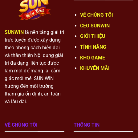
Tên thương hiệu:
Sunwin
Công ty chủ quản: Tập đoàn Suncity Group
VỀ CHÚNG TÔI
Trụ sở truyền thông: Tòa nhà Landmark 81, Quận Bình
CEO SUNWIN
Thạnh, TP.HCM
SUNWIN
là nền tảng giải trí
GIỚI THIỆU
trực tuyến được xây dựng
Năm ra mắt: Giữa năm 2019
TÍNH NĂNG
theo phong cách hiện đại
Nguồn gốc: Macau, Châu Á
và thân thiện Nội dung giải
KHO GAME
trí đa dạng, liên tục được
Giá trị nền tảng: Thanh khoản lớn, Xanh chín, Không
KHUYẾN MÃI
làm mới để mang lại cảm
cắt phế
giác mới mẻ. SUN WIN
Thành tựu: Đạt mốc 10,2 triệu tài khoản đăng ký tính
hướng đến môi trường
đến năm 2026
tham gia ổn định, an toàn
Sứ mệnh: Xây dựng sòng bài Macau thu nhỏ, minh
và lâu dài.
bạch, tỷ lệ đổi thưởng 1-1
Tầm nhìn 2030: Thống lĩnh thị trường game bài toàn
VỀ CHÚNG TÔI
THÔNG TIN
Châu Á